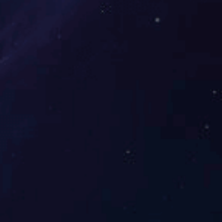
精密五金铆接设备