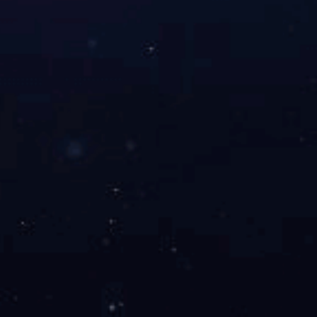
精密
©2021 - 九游官方端平台 版权所有
粤ICP备
2022074376号-1